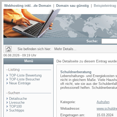
Webhosting inkl. .de Domain
|
Domain sau günstig
|
Beispieleintra
Suche:
Sie befinden sich hier: Mehr Details...
06.08.2026 - 09:19 Uhr
Menü
Die Detailseite zu diesem Eintrag wurde
Schuldnerberatung
TOP-Liste Bewertung
Lebenshaltungs- und Energiekosten so
TOP-Liste Besucher
nicht in gleichem Maße. Viele Haush
Neue Einträge
oft nicht, wie sie aus der Schuldenf
professionell helfen. Schuldnerberatu
Detailsuche
Kategorie:
Aufrufen
Livesuche
TOP100
Webadresse:
www.schuldn
Suchtipps
Eingetragen am:
15.03.2024