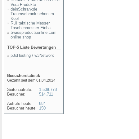
Vera Produkte
»
deinSchrankde
Traumschrank schon im
Kopf
»
RUI taktische Messer
Taschenmesser Einha
»
Swissproductsonline.com
online shop
TOP-5 Liste Bewertungen
»
p3xHosting / w3Networx
Besucherstatistik
Gezählt seit dem 01.04.2024
Seitenaufrufe:
1.509.778
Besucher:
514.711
Aufrufe heute:
884
Besucher heute:
150