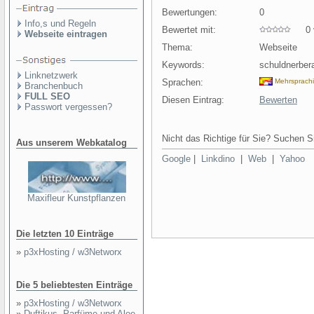
Bewertungen:
0
Info,s und Regeln
Bewertet mit:
0 v
Webseite eintragen
Thema:
Webseite
Keywords:
schuldnerber
Linknetzwerk
Sprachen:
Mehrsprach
Branchenbuch
FULL SEO
Diesen Eintrag:
Bewerten
Passwort vergessen?
Nicht das Richtige für Sie? Suchen Si
Aus unserem Webkatalog
Google
|
Linkdino
|
Web
|
Yahoo
Maxifleur Kunstpflanzen
Die letzten 10 Einträge
»
p3xHosting / w3Networx
Die 5 beliebtesten Einträge
»
p3xHosting / w3Networx
»
Duftikus- Parfüme und Aloe