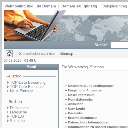
Webhosting inkl. .de Domain
|
Domain sau günstig
|
Beispieleintra
Suche:
Sie befinden sich hier: Sitemap
07.08.2026 - 03:48 Uhr
Menü
Die Webkatalog -Sitemap
TOP-Liste Bewertung
»
Unsere Nutzungsbedingungen
TOP-Liste Besucher
»
Fragen und Antworten
Neue Einträge
»
Unser Impressum
»
Kontaktformular
»
Anmelden
Detailsuche
»
User-LogIn
Livesuche
»
Backlinks
TOP100
»
Externe Suchboxen
Suchtipps
»
Datenschutz Informationen
»
Informationen zu unserer Suchmaschin