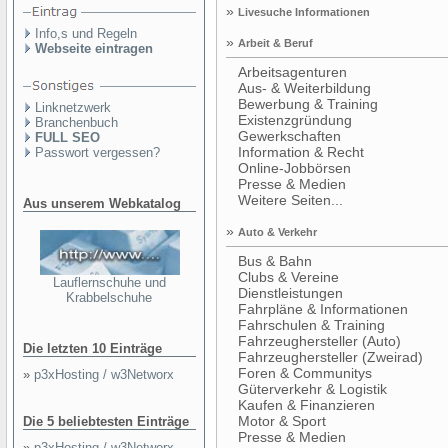
»
Livesuche Informationen
Info,s und Regeln
»
Arbeit & Beruf
Webseite eintragen
Arbeitsagenturen
Aus- & Weiterbildung
Bewerbung & Training
Linknetzwerk
Existenzgründung
Branchenbuch
Gewerkschaften
FULL SEO
Information & Recht
Passwort vergessen?
Online-Jobbörsen
Presse & Medien
Weitere Seiten...
Aus unserem Webkatalog
»
Auto & Verkehr
Bus & Bahn
Clubs & Vereine
Lauflernschuhe und
Dienstleistungen
Krabbelschuhe
Fahrpläne & Informationen
Fahrschulen & Training
Fahrzeughersteller (Auto)
Die letzten 10 Einträge
Fahrzeughersteller (Zweirad)
Foren & Communitys
»
p3xHosting / w3Networx
Güterverkehr & Logistik
Kaufen & Finanzieren
Motor & Sport
Die 5 beliebtesten Einträge
Presse & Medien
»
p3xHosting / w3Networx