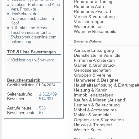
Reparatur & Tuning
»
Duftikus- Parfüme und Aloe
Rund ums Auto
Vera Produkte
Rund ums Zweirad
»
deinSchrankde
Verleih & Vermietung
Traumschrank schon im
Versicherungen
Kopf
Weitere Seiten...
»
RUI taktische Messer
Wohn- & Reisemobile
Taschenmesser Einha
»
Swissproductsonline.com
»
online shop
Bauen & Wohnen
Abriss & Entsorgung
TOP-5 Liste Bewertungen
Dienstleister & Vermittler
»
p3xHosting / w3Networx
Firmen & Architekten
Garten & Grundstück
Genossenschaften
Gruppen & Vereine
Handwerer & Designer
Besucherstatistik
Haushaltsauflösung & Entrümpel
Gezählt seit dem 01.04.2024
Heizung & Kamin
Seitenaufrufe:
1.512.409
Immobilienanzeigen
Besucher:
514.931
Kaufen & Mieten (Ausland)
Lampen & Beleuchtung
Aufrufe heute:
538
Möbel & Accsessoires
Besucher heute:
67
Makler & Vermittler
Organisieren & Verwalten
Umzug & Transport
Weitere Seiten...