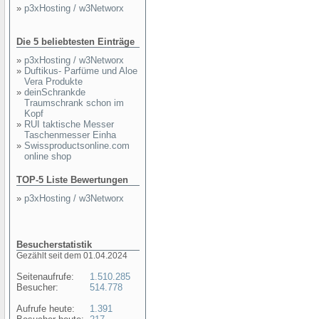
»
p3xHosting / w3Networx
Die 5 beliebtesten Einträge
»
p3xHosting / w3Networx
»
Duftikus- Parfüme und Aloe
Vera Produkte
»
deinSchrankde
Traumschrank schon im
Kopf
»
RUI taktische Messer
Taschenmesser Einha
»
Swissproductsonline.com
online shop
TOP-5 Liste Bewertungen
»
p3xHosting / w3Networx
Besucherstatistik
Gezählt seit dem 01.04.2024
Seitenaufrufe:
1.510.285
Besucher:
514.778
Aufrufe heute:
1.391