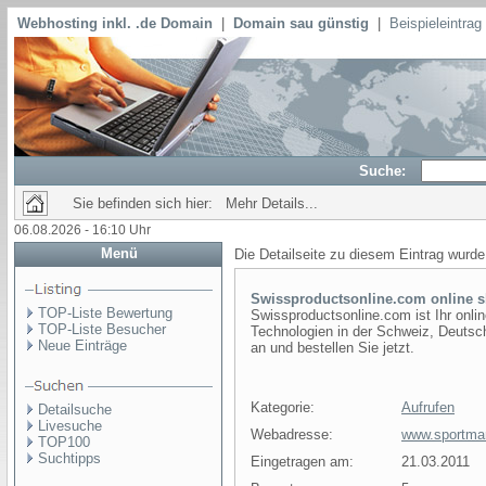
Webhosting inkl. .de Domain
|
Domain sau günstig
|
Beispieleintra
Suche:
Sie befinden sich hier: Mehr Details...
06.08.2026 - 16:10 Uhr
Menü
Die Detailseite zu diesem Eintrag wurde
Swissproductsonline.com online 
TOP-Liste Bewertung
Swissproductsonline.com ist Ihr onli
TOP-Liste Besucher
Technologien in der Schweiz, Deutsc
Neue Einträge
an und bestellen Sie jetzt.
Kategorie:
Aufrufen
Detailsuche
Livesuche
Webadresse:
www.sportmar
TOP100
Suchtipps
Eingetragen am:
21.03.2011