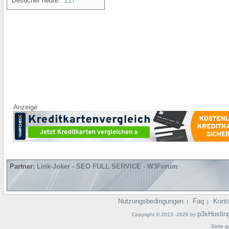
Besucher heute:
217
Anzeige
Partner:
Link-Joker
-
SEO FULL SERVICE
-
W3Forum
Nutzungsbedingungen
Faq
Kont
|
|
p3xHostin
Copyright © 2013 -2026 by
Seite g