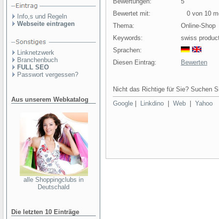
Bewertungen:
5
Bewertet mit:
0 von 10 mö
Info,s und Regeln
Webseite eintragen
Thema:
Online-Shop
Keywords:
swiss product
Sprachen:
Linknetzwerk
Branchenbuch
Diesen Eintrag:
Bewerten
FULL SEO
Passwort vergessen?
Nicht das Richtige für Sie? Suchen Si
Aus unserem Webkatalog
Google
|
Linkdino
|
Web
|
Yahoo
alle Shoppingclubs in
Deutschald
Die letzten 10 Einträge