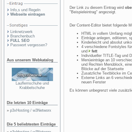
Der Link zu diesem Eintrag wird
obe
Info,s und Regeln
"Beispieleintrag" angezeigt.
Webseite eintragen
Der Content-Editor bietet folgende M
Linknetzwerk
HTML in vollem Umfang möglic
Branchenbuch
Einträge anlegen, editieren, s
FULL SEO
Kinderleicht und absolut unko
Passwort vergessen?
4 verschiedene Fontstyles fü
und
fett
Individueller TITLE-Tag und De
Aus unserem Webkatalog
Menüeinträge an 10 verschied
und Rechten Menüblock, eine
Blöcke auf der Startseite
Zusatzliche Textblöcke im C
Externe Links an 6 verschiede
neuen Fenster
Lauflernschuhe und
Krabbelschuhe
Es können unbegrenzt viele zusätzli
Die letzten 10 Einträge
»
p3xHosting / w3Networx
Die 5 beliebtesten Einträge
»
p3xHosting / w3Networx