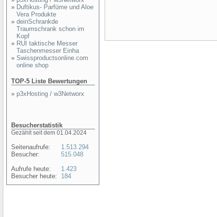
»
Duftikus- Parfüme und Aloe
Vera Produkte
»
deinSchrankde
Traumschrank schon im
Kopf
»
RUI taktische Messer
Taschenmesser Einha
»
Swissproductsonline.com
online shop
TOP-5 Liste Bewertungen
»
p3xHosting / w3Networx
Besucherstatistik
Gezählt seit dem 01.04.2024
Seitenaufrufe:
1.513.294
Besucher:
515.048
Aufrufe heute:
1.423
Besucher heute:
184