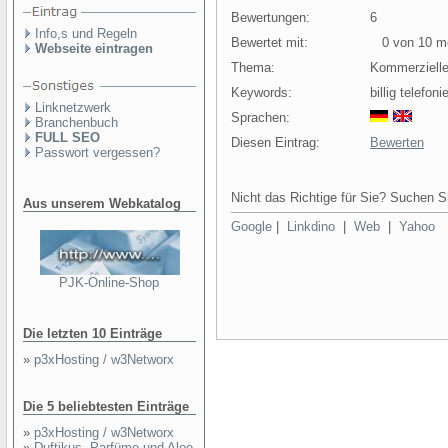
Bewertungen:
6
Info,s und Regeln
Bewertet mit:
0 von 10 mö
Webseite eintragen
Thema:
Kommerziell
Keywords:
billig telefon
Linknetzwerk
Sprachen:
Branchenbuch
FULL SEO
Diesen Eintrag:
Bewerten
Passwort vergessen?
Nicht das Richtige für Sie? Suchen Si
Aus unserem Webkatalog
Google
|
Linkdino
|
Web
|
Yahoo
PJK-Online-Shop
Die letzten 10 Einträge
»
p3xHosting / w3Networx
Die 5 beliebtesten Einträge
»
p3xHosting / w3Networx
»
Duftikus- Parfüme und Aloe