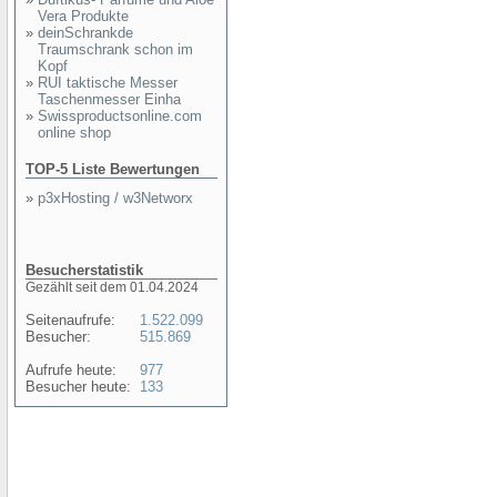
Vera Produkte
»
deinSchrankde
Traumschrank schon im
Kopf
»
RUI taktische Messer
Taschenmesser Einha
»
Swissproductsonline.com
online shop
TOP-5 Liste Bewertungen
»
p3xHosting / w3Networx
Besucherstatistik
Gezählt seit dem 01.04.2024
Seitenaufrufe:
1.522.099
Besucher:
515.869
Aufrufe heute:
977
Besucher heute:
133