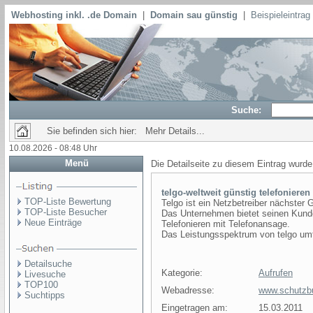
Webhosting inkl. .de Domain
|
Domain sau günstig
|
Beispieleintra
Suche:
Sie befinden sich hier: Mehr Details...
10.08.2026 - 08:48 Uhr
Menü
Die Detailseite zu diesem Eintrag wurde
telgo-weltweit günstig telefonieren
TOP-Liste Bewertung
Telgo ist ein Netzbetreiber nächster 
TOP-Liste Besucher
Das Unternehmen bietet seinen Kunden
Neue Einträge
Telefonieren mit Telefonansage.
Das Leistungsspektrum von telgo umfa
Detailsuche
Kategorie:
Aufrufen
Livesuche
TOP100
Webadresse:
www.schutzb
Suchtipps
Eingetragen am:
15.03.2011