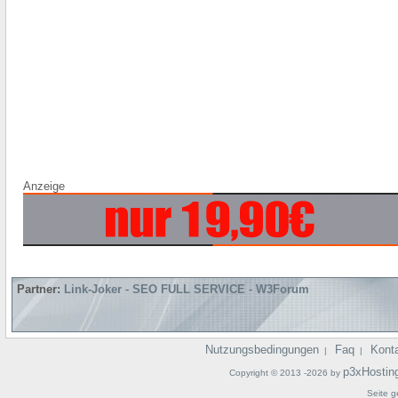
Anzeige
Partner:
Link-Joker
-
SEO FULL SERVICE
-
W3Forum
Nutzungsbedingungen
Faq
Kont
|
|
p3xHostin
Copyright © 2013 -2026 by
Seite g