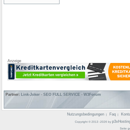
Anzeige
Partner:
Link-Joker
-
SEO FULL SERVICE
-
W3Forum
Nutzungsbedingungen
Faq
Kont
|
|
p3xHostin
Copyright © 2013 -2026 by
Seite g