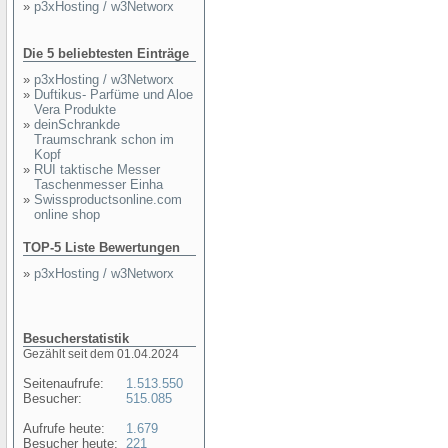
»
p3xHosting / w3Networx
Die 5 beliebtesten Einträge
»
p3xHosting / w3Networx
»
Duftikus- Parfüme und Aloe
Vera Produkte
»
deinSchrankde
Traumschrank schon im
Kopf
»
RUI taktische Messer
Taschenmesser Einha
»
Swissproductsonline.com
online shop
TOP-5 Liste Bewertungen
»
p3xHosting / w3Networx
Besucherstatistik
Gezählt seit dem 01.04.2024
Seitenaufrufe:
1.513.550
Besucher:
515.085
Aufrufe heute:
1.679
Besucher heute:
221