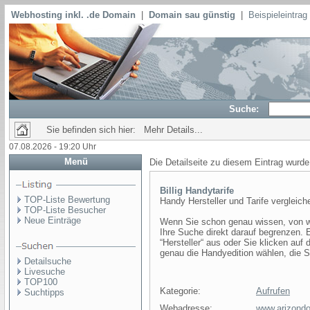
Webhosting inkl. .de Domain
|
Domain sau günstig
|
Beispieleintra
Suche:
Sie befinden sich hier: Mehr Details...
07.08.2026 - 19:20 Uhr
Menü
Die Detailseite zu diesem Eintrag wurde
Billig Handytarife
TOP-Liste Bewertung
Handy Hersteller und Tarife vergleich
TOP-Liste Besucher
Neue Einträge
Wenn Sie schon genau wissen, von we
Ihre Suche direkt darauf begrenzen.
“Hersteller“ aus oder Sie klicken au
genau die Handyedition wählen, die Si
Detailsuche
Livesuche
TOP100
Kategorie:
Aufrufen
Suchtipps
Webadresse:
www.arizondo