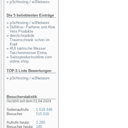
»
p3xHosting / w3Networx
Die 5 beliebtesten Einträge
»
p3xHosting / w3Networx
»
Duftikus- Parfüme und Aloe
Vera Produkte
»
deinSchrankde
Traumschrank schon im
Kopf
»
RUI taktische Messer
Taschenmesser Einha
»
Swissproductsonline.com
online shop
TOP-5 Liste Bewertungen
»
p3xHosting / w3Networx
Besucherstatistik
Gezählt seit dem 01.04.2024
Seitenaufrufe:
1.518.448
Besucher:
515.616
Aufrufe heute:
2.280
Besucher heute:
185